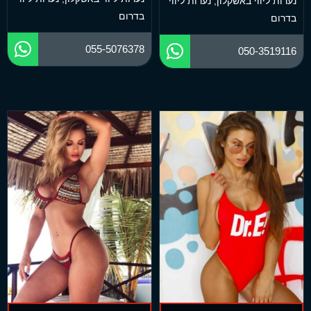
נערות ליווי באשקלון
,
נערות ליווי
בדרום
בדרום
055-5076378
050-3519116