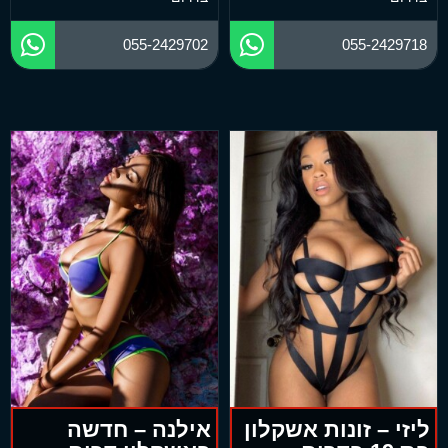
055-2429702
055-2429718
ליזי – זונות אשקלון
אילנה – חדשה