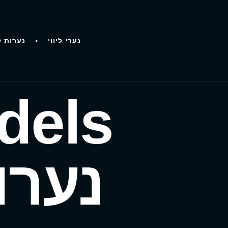
נערי ליווי
נערות ל
Models קט
נערו