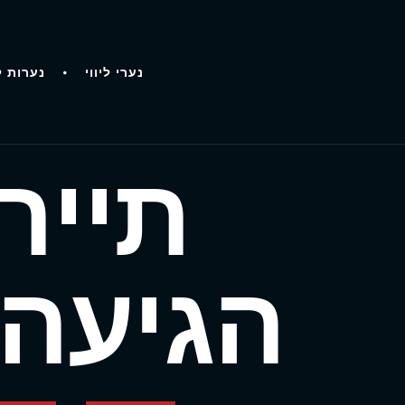
נערי ליווי
נערות ל
תייר
הגיעה