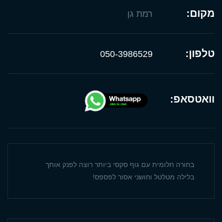
מקום:
רמת גן
טלפון:
050-3986529
וואטסאפ:
בחורה חלומית עם גוף סקסי ביותר רוצה לפנק אותך
בלילה מטלטל וחושני אסור לפספס!