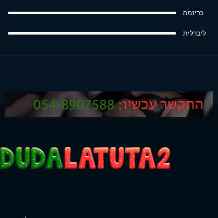
כריזמה
ליברלית