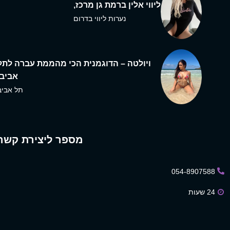
ליווי אלין ברמת גן מרכז,
נערות ליווי בדרום
ויולטה – הדוגמנית הכי מהממת עברה לתל
אביב,
תל אביב
מספר ליצירת קשר
054-8907588
24 שעות