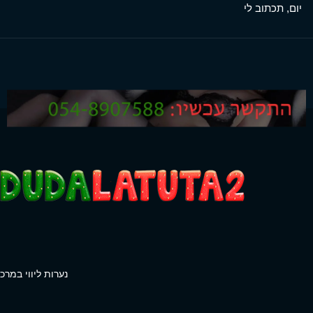
יום, תכתוב לי
נערות ליווי במרכז