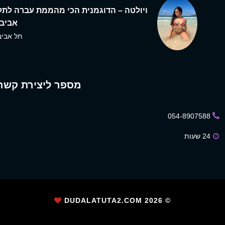
ויולטה – הדוגמנית הכי מהממת עברה לתל
אביב,
תל אביב
מספר ליצירת קשר
054-8907588
24 שעות
2026
© DUDALATUTA2.COM