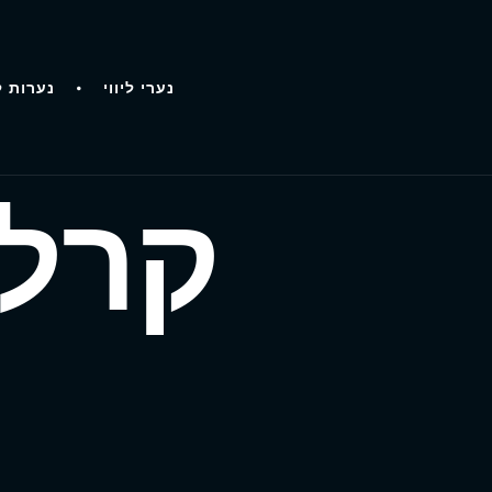
נערי ליווי
נערות ל
קרלי