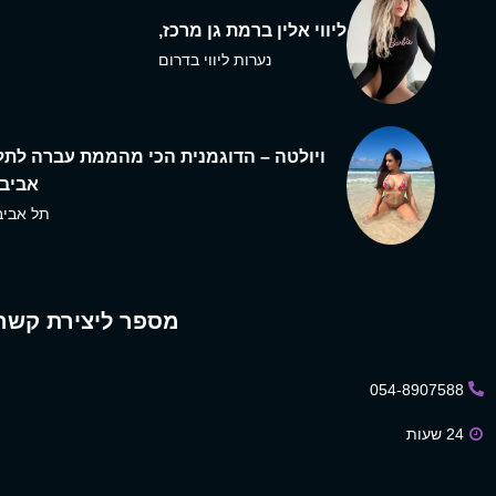
ליווי אלין ברמת גן מרכז,
נערות ליווי בדרום
ויולטה – הדוגמנית הכי מהממת עברה לתל
אביב,
תל אביב
מספר ליצירת קשר
054-8907588
24 שעות