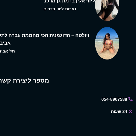
ליווי אלין ברמת גן מרכז,
נערות ליווי בדרום
ויולטה – הדוגמנית הכי מהממת עברה לתל
אביב,
תל אביב
מספר ליצירת קשר
054-8907588
24 שעות