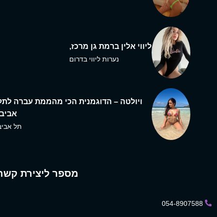
ליווי אלין ברמת גן מרכז,
נערות ליווי בדרום
ויולטה – הדוגמנית הכי מהממת עברה לתל
אביב,
תל אביב
מספר ליצירת קשר
054-8907588