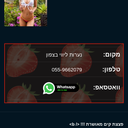
מקום:
נערות ליווי בצפון
טלפון:
055-9662079
וואטסאפ:
פצצת קים מאושרת !!! </ b>