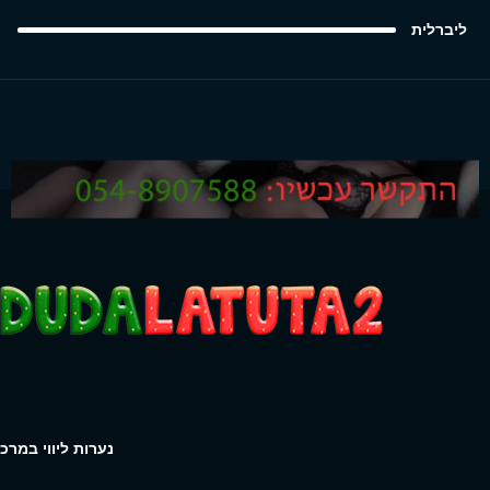
ליברלית
נערות ליווי במרכז