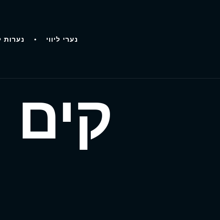
נערי ליווי
נערות ל
קים 