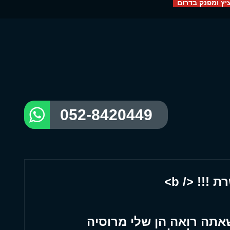
יץ ומפנק בדרום
052-8420449
!!! </ b>