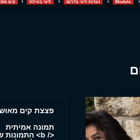
Models
נערות ליווי בדרום
ליווי באילת
קים מפצ
ם
פצצת קים מאושרת 
תמונה אמיתית
</ b> התמונות שאתה רואה הן שלי מרוסיה