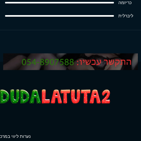
כריזמה
ליברלית
נערות ליווי במרכז