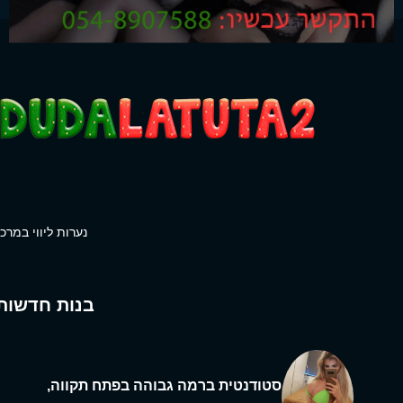
נערות ליווי במרכז
בנות חדשות
סטודנטית ברמה גבוהה בפתח תקווה,