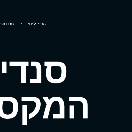
נערי ליווי
נערות ל
סנדי 
המקסי