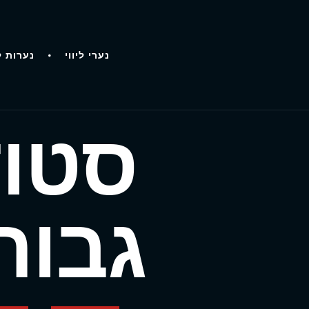
נערי ליווי
נערות ל
סטוד
גבוה