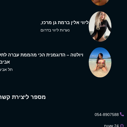
ליווי אלין ברמת גן מרכז,
נערות ליווי בדרום
ויולטה – הדוגמנית הכי מהממת עברה לתל
אביב,
תל אביב
מספר ליצירת קשר
054-8907588
24 שעות