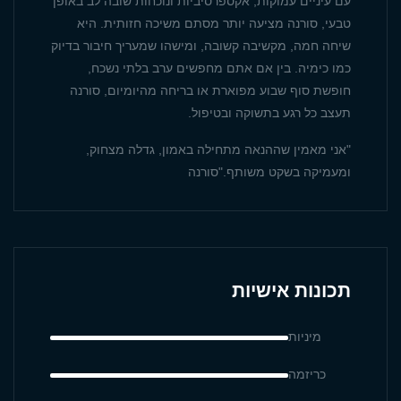
עם עיניים עמוקות, אקספרסיביות ונוכחות שובה לב באופן
טבעי, סורנה מציעה יותר מסתם משיכה חזותית. היא
שיחה חמה, מקשיבה קשובה, ומישהו שמעריך חיבור בדיוק
כמו כימיה. בין אם אתם מחפשים ערב בלתי נשכח,
חופשת סוף שבוע מפוארת או בריחה מהיומיום, סורנה
תעצב כל רגע בתשוקה ובטיפול.
"אני מאמין שההנאה מתחילה באמון, גדלה מצחוק,
ומעמיקה בשקט משותף."סורנה
תכונות אישיות
מיניות
כריזמה