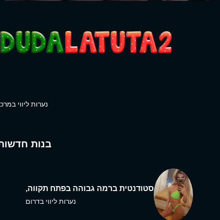
נערות ליווי במרכז
בנות חדשות
סטודנטית ברמה גבוהה בפתח תקווה,
נערות ליווי בדרום