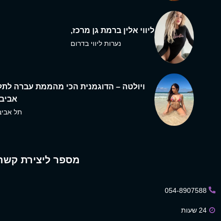
ליווי אלין ברמת גן מרכז,
נערות ליווי בדרום
ויולטה – הדוגמנית הכי מהממת עברה לתל
אביב,
תל אביב
מספר ליצירת קשר
054-8907588
24 שעות