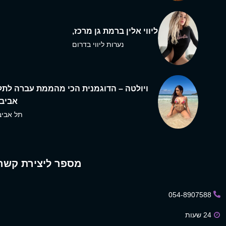
ליווי אלין ברמת גן מרכז,
נערות ליווי בדרום
ויולטה – הדוגמנית הכי מהממת עברה לתל
אביב,
תל אביב
מספר ליצירת קשר
054-8907588
24 שעות