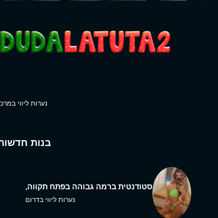
נערות ליווי במרכז
בנות חדשות
סטודנטית ברמה גבוהה בפתח תקווה,
נערות ליווי בדרום