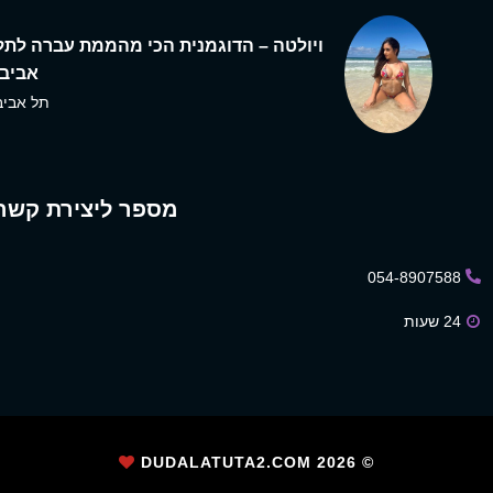
ויולטה – הדוגמנית הכי מהממת עברה לתל
אביב,
תל אביב
מספר ליצירת קשר
054-8907588
24 שעות
2026
© DUDALATUTA2.COM