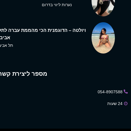
נערות ליווי בדרום
ויולטה – הדוגמנית הכי מהממת עברה לתל
אביב,
תל אביב
מספר ליצירת קשר
054-8907588
24 שעות