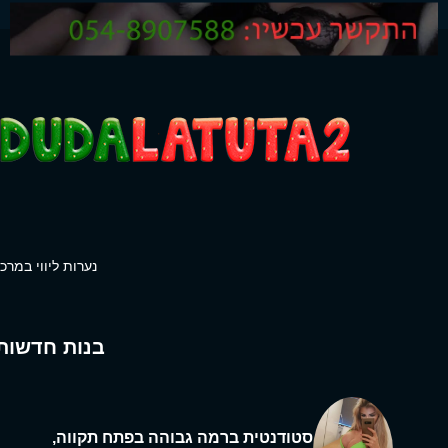
נערות ליווי במרכז
בנות חדשות
סטודנטית ברמה גבוהה בפתח תקווה,