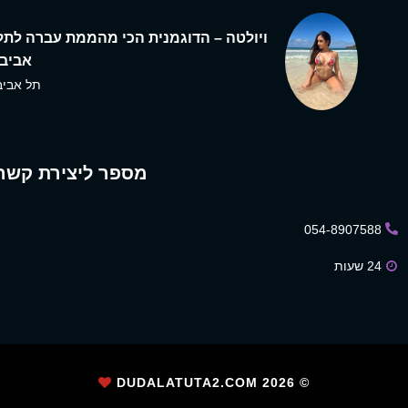
ויולטה – הדוגמנית הכי מהממת עברה לתל
אביב,
תל אביב
מספר ליצירת קשר
054-8907588
24 שעות
2026
© DUDALATUTA2.COM