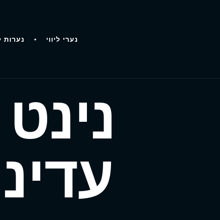
נערי ליווי
נערות ל
נינט 
עדינ