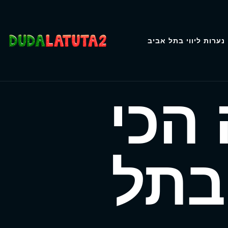
נערות ליווי בתל אביב
 הכי
בתל