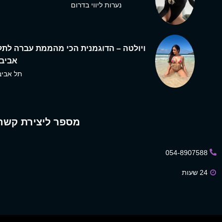
נערות ליווי בדרום
ויולטה – הדוגמנית הכי מהממת עברה לתל
אביב,
תל אביב
מספר ליצירת קשר
054-8907588
24 שעות