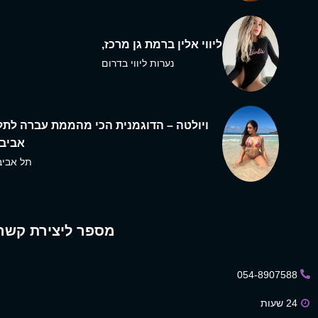
ליווי אלין ברמת גן מרכז,
נערות ליווי בדרום
ויולטה – הדוגמנית הכי מהממת עברה לתל
אביב,
תל אביב
מספר ליצירת קשר
054-8907588
24 שעות