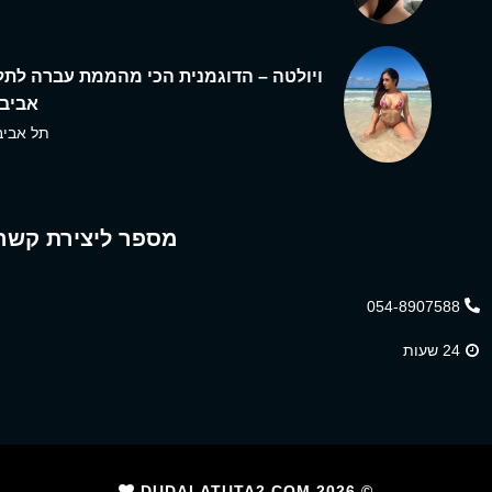
ויולטה – הדוגמנית הכי מהממת עברה לתל
אביב,
תל אביב
מספר ליצירת קשר
054-8907588
24 שעות
2026
© DUDALATUTA2.COM