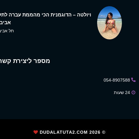
ויולטה – הדוגמנית הכי מהממת עברה לתל
אביב,
תל אביב
מספר ליצירת קשר
054-8907588
24 שעות
2026
© DUDALATUTA2.COM