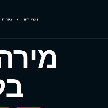
נערי ליווי
נערות ל
מירה 
בק