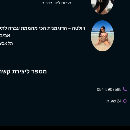
נערות ליווי בדרום
ויולטה – הדוגמנית הכי מהממת עברה לתל
אביב,
תל אביב
מספר ליצירת קשר
054-8907588
24 שעות