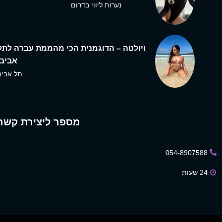
נערות ליווי בדרום
ויולטה – הדוגמנית הכי מהממת עברה לתל
אביב,
תל אביב
מספר ליצירת קשר
054-8907588
24 שעות