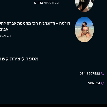
נערות ליווי בדרום
ויולטה – הדוגמנית הכי מהממת עברה לתל
אביב,
תל אביב
מספר ליצירת קשר
054-8907588
24 שעות