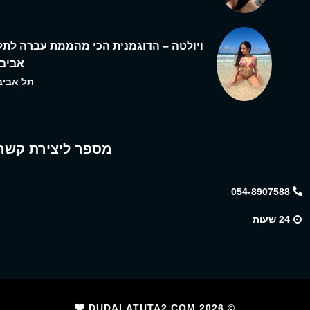
ויולטה – הדוגמנית הכי מהממת עברה לתל
אביב,
תל אביב
מספר ליצירת קשר
054-8907588
24 שעות
2026
© DUDALATUTA2.COM