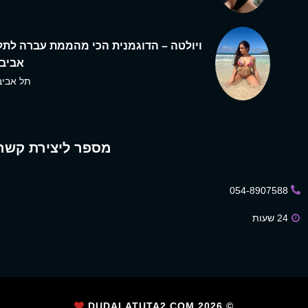
ויולטה – הדוגמנית הכי מהממת עברה לתל
אביב,
תל אביב
מספר ליצירת קשר
054-8907588
24 שעות
2026
© DUDALATUTA2.COM