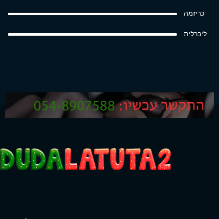
כריזמה
ליברלית