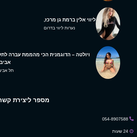
ליווי אלין ברמת גן מרכז,
נערות ליווי בדרום
ויולטה – הדוגמנית הכי מהממת עברה לתל
אביב,
תל אביב
מספר ליצירת קשר
054-8907588
24 שעות