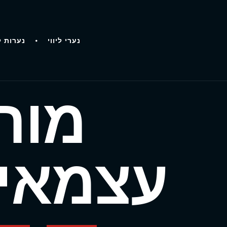
נערי ליווי
נערות ל
מורנ
עצמאית