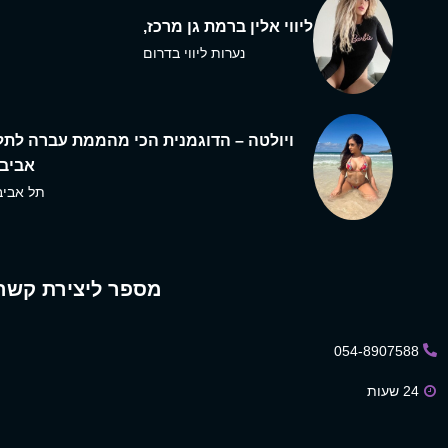
ליווי אלין ברמת גן מרכז,
נערות ליווי בדרום
ויולטה – הדוגמנית הכי מהממת עברה לתל
אביב,
תל אביב
מספר ליצירת קשר
054-8907588
24 שעות