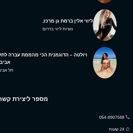
ליווי אלין ברמת גן מרכז,
נערות ליווי בדרום
ויולטה – הדוגמנית הכי מהממת עברה לתל
אביב,
תל אביב
מספר ליצירת קשר
054-8907588
24 שעות