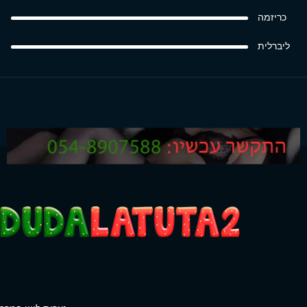
כריזמה
ליברלית