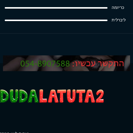
כריזמה
ליברלית