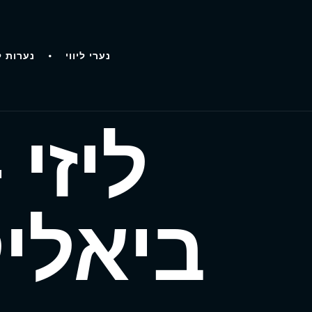
נערי ליווי
נערות ל
ליזי 
ביאליק בת 