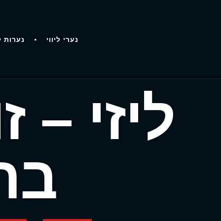
נערי ליווי
נערות ל
ליזי – 
בת 19 ב