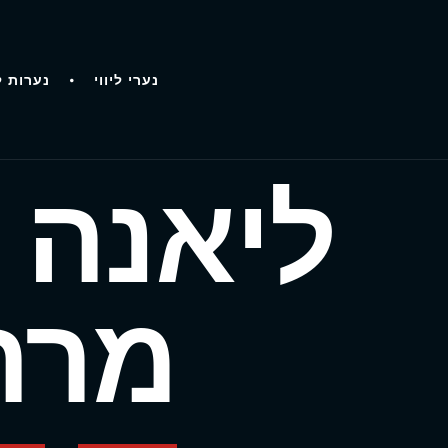
נערי ליווי
נערות ל
ליאנה 
מרת