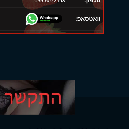
טלפון:
055-5072998
וואטסאפ: