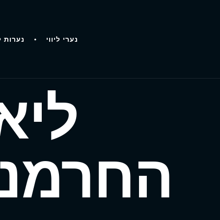
נערי ליווי
נערות ל
ליא
החרמני